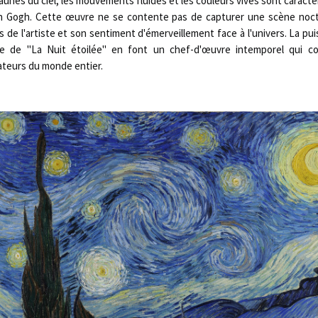
aunes du ciel, les mouvements fluides et les couleurs vives sont caracté
n Gogh. Cette œuvre ne se contente pas de capturer une scène noctu
de l'artiste et son sentiment d'émerveillement face à l'univers. La pu
te de "La Nuit étoilée" en font un chef-d'œuvre intemporel qui co
tateurs du monde entier.