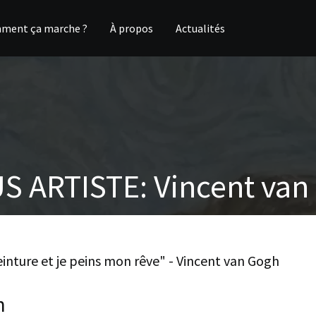
ment ça marche ?
À propos
Actualités
S ARTISTE: Vincent van
inture et je peins mon rêve" - Vincent van Gogh
n