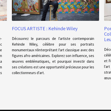
FOCUS ARTISTE : Kehinde Wiley
Por
Col
e-
Découvrez le parcours de l'artiste contemporain
Leu
ec
Kehinde Wiley, célèbre pour ses portraits
Déc
re
monumentaux réinterprétant l'art classique avec des
célè
on
figures afro-américaines. Explorez son influence, ses
et F
a
œuvres emblématiques, et pourquoi investir dans
l'a
m
ses créations est une opportunité précieuse pour les
stra
es
collectionneurs d'art.
œuvr