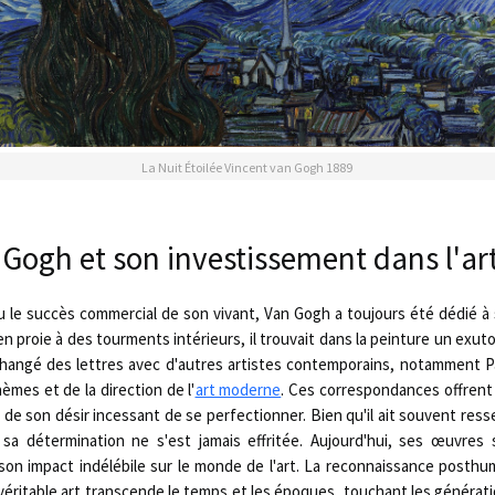
La Nuit Étoilée Vincent van Gogh 1889
 Gogh et son investissement dans l'ar
u le succès commercial de son vivant, Van Gogh a toujours été dédié 
 proie à des tourments intérieurs, il trouvait dans la peinture un exutoi
échangé des lettres avec d'autres artistes contemporains, notamment 
èmes et de la direction de l'
art moderne
. Ces correspondances offrent
t de son désir incessant de se perfectionner. Bien qu'il ait souvent resse
 sa détermination ne s'est jamais effritée. Aujourd'hui, ses œuvres
 son impact indélébile sur le monde de l'art. La reconnaissance posth
 véritable art transcende le temps et les époques, touchant les générat