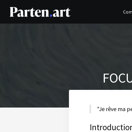
Com
FOCU
"Je rêve ma pe
Introductio