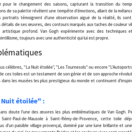
ère pour le changement des saisons, capturant la transition du temp
ons de sa palette révèlent une tempête d'émotions, allant de la mélancoli
portraits témoignent d'une observation aiguë de la réalité, ils sont
 détails de ses œuvres, des contours marqués aux taches de couleur v
t artistique profond. Van Gogh expérimente avec des techniques et 
intillisme, toujours avec une authenticité qui lui est propre.
lématiques
us célèbres, "La Nuit étoilée", "Les Tournesols" ou encore "L'Autoportrai
 ces toiles est un testament de son génie et de son approche révoluti
 dans les musées les plus prestigieux du monde et continuent d'inspir
Nuit étoilée" :
 sans doute l'une des œuvres les plus emblématiques de Van Gogh. Pe
e Saint-Paul-de-Mausole à Saint-Rémy-de-Provence, cette toile dép
s d'un paisible village provençal, dominé par une lune brillante et une 