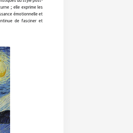
ristiques du style post-
rne ; elle exprime les
issance émotionnelle et
ntinue de fasciner et