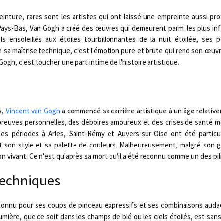
inture, rares sont les artistes qui ont laissé une empreinte aussi p
ays-Bas, Van Gogh a créé des œuvres qui demeurent parmi les plus infl
ols ensoleillés aux étoiles tourbillonnantes de la nuit étoilée, ses
 sa maîtrise technique, c'est l'émotion pure et brute qui rend son œuvr
ogh, c'est toucher une part intime de l'histoire artistique.
s,
Vincent van Gogh
a commencé sa carrière artistique à un âge relative
preuves personnelles, des déboires amoureux et des crises de santé me
i. Ses périodes à Arles, Saint-Rémy et Auvers-sur-Oise ont été partic
nt son style et sa palette de couleurs. Malheureusement, malgré son g
on vivant. Ce n'est qu'après sa mort qu'il a été reconnu comme un des pil
techniques
connu pour ses coups de pinceau expressifs et ses combinaisons audac
lumière, que ce soit dans les champs de blé ou les ciels étoilés, est sans