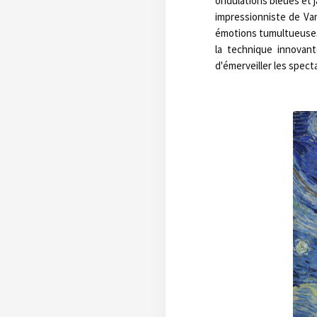
ondulations bleues et j
impressionniste de Va
émotions tumultueuses 
la technique innovan
d'émerveiller les spec