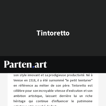
Tintoretto
Tintoretto, ou Jacopo Comin, figure emblématique de
la Renaissance tardive, a marqué l'histoire de l'art par
son style innovant et sa prodigieuse productivité. Né à
Venise en 1518, il a été surnommé "le petit teinturier"
en référence au métier de son père. Tintoretto est
célèbre pour son incroyable vitesse d'exécution et son
ambition artistique, laissant derrière lui un riche
héritage qui continue d'influencer le patrimoine