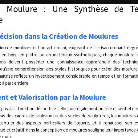
la Moulure : Une Synthèse de Te
e
récision dans la Création de Moulures
ion de moulures est un art en soi, exigeant de l'artisan un haut deg
t en bois, en plâtre ou en matériaux synthétiques, chaque moulure est
sans doivent posséder une connaissance approfondie des techniqu
 qu'une compréhension des styles historiques pour créer des moulures 
aîtrise reflète un investissement considérable en temps et en formatio
à part entière.
t et Valorisation par la Moulure
 pas à sa fonction décorative ; elle joue également un rôle essentiel da
cas des cadres de tableaux ou des socles de sculptures, les moulures c
centuer des aspects particuliers de l'œuvre, et à rehausser son e
ue et créatif dans la conception de moulures souligne leur importance d
isuels.