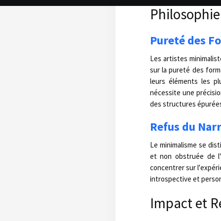
Philosophie
Pureté des F
Les artistes minimalis
sur la pureté des for
leurs éléments les p
nécessite une précisio
des structures épurées
Refus du Narra
Le minimalisme se dist
et non obstruée de l
concentrer sur l'expéri
introspective et person
Impact et R