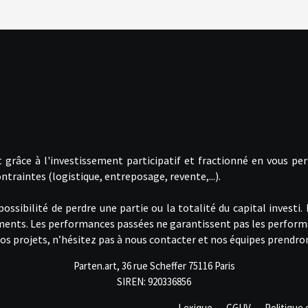
 grâce à l'investissement participatif et fractionné en vous pe
ntraintes (logistique, entreposage, revente,...).
sibilité de perdre une partie ou la totalité du capital investi.
ements. Les performances passées ne garantissent pas les perform
à nos projets, n’hésitez pas à nous contacter et nos équipes prend
Parten.art, 36 rue Scheffer 75116 Paris
SIREN: 920336856
Lexique
CGUV
Politique 