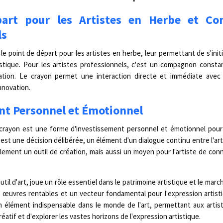
part pour les Artistes en Herbe et C
ls
le point de départ pour les artistes en herbe, leur permettant de s'init
istique. Pour les artistes professionnels, c'est un compagnon constan
réation. Le crayon permet une interaction directe et immédiate avec 
innovation.
nt Personnel et Émotionnel
 crayon est une forme d'investissement personnel et émotionnel pour
est une décision délibérée, un élément d'un dialogue continu entre l'ar
lement un outil de création, mais aussi un moyen pour l'artiste de co
til d'art, joue un rôle essentiel dans le patrimoine artistique et le marché d
 œuvres rentables et un vecteur fondamental pour l'expression artistiq
n élément indispensable dans le monde de l'art, permettant aux artis
réatif et d'explorer les vastes horizons de l'expression artistique.