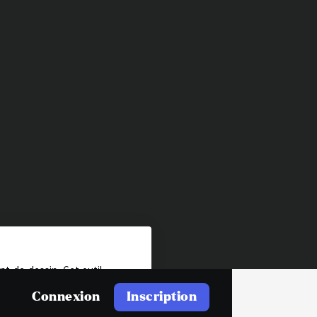
nt de dessin. Cet outil
 polyvalent et joue un
Connexion
Inscription
iminaires à la création