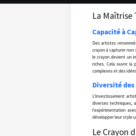
d'œuvres d'art autonom
La Maîtrise
Capacité à C
Des artistes renommés
crayon à capturer non 
le crayon devient un i
riches. Cela ouvre la
complexes et des idées
Diversité des
L'investissement artis
diverses techniques, a
l'expérimentation ave
développer leur style u
Le Crayon d