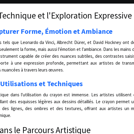
es, le crayon offre une gamme étonnante de possibilités expressives.
 Technique et l'Exploration Expressiv
apturer Forme, Émotion et Ambiance
 tels que Leonardo da Vinci, Albrecht Dürer, et David Hockney ont d
seulement la forme, mais aussi l'émotion et l'ambiance. Dans les mains 
nstrument capable de créer des nuances subtiles, des contrastes sais
 porte à une expression profonde, permettant aux artistes de tran
 nuancées à travers leurs œuvres.
 Utilisations et Techniques
tique dans l'utilisation du crayon est immense. Les artistes utilisent 
llant des esquisses légères aux dessins détaillés. Le crayon permet 
c des lignes, des ombres et des textures, offrant aux artistes un 
nique.
ans le Parcours Artistique