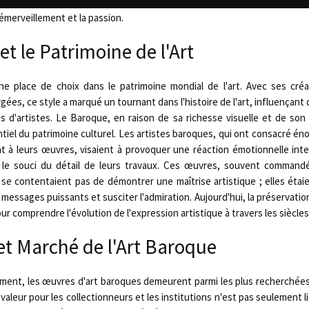
n musique. Ces œuvres se distinguent par leur complexité, leur exubéranc
'émerveillement et la passion.
t le Patrimoine de l'Art
e place de choix dans le patrimoine mondial de l'art. Avec ses cré
es, ce style a marqué un tournant dans l'histoire de l'art, influençant 
s d'artistes. Le Baroque, en raison de sa richesse visuelle et de son
tiel du patrimoine culturel. Les artistes baroques, qui ont consacré 
t à leurs œuvres, visaient à provoquer une réaction émotionnelle inte
 le souci du détail de leurs travaux. Ces œuvres, souvent commandé
se contentaient pas de démontrer une maîtrise artistique ; elles éta
essages puissants et susciter l'admiration. Aujourd'hui, la préservatio
ur comprendre l'évolution de l'expression artistique à travers les siècles
 et Marché de l'Art Baroque
ment, les œuvres d'art baroques demeurent parmi les plus recherchées 
r valeur pour les collectionneurs et les institutions n'est pas seulement l