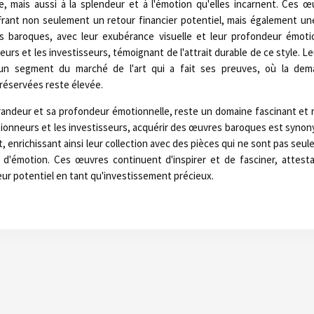
ue, mais aussi à la splendeur et à l'émotion qu'elles incarnent. Ces
frant non seulement un retour financier potentiel, mais également une
s baroques, avec leur exubérance visuelle et leur profondeur émoti
neurs et les investisseurs, témoignant de l'attrait durable de ce style. 
un segment du marché de l'art qui a fait ses preuves, où la de
réservées reste élevée.
randeur et sa profondeur émotionnelle, reste un domaine fascinant et 
ectionneurs et les investisseurs, acquérir des œuvres baroques est syno
art, enrichissant ainsi leur collection avec des pièces qui ne sont pas seu
t d'émotion. Ces œuvres continuent d'inspirer et de fasciner, attest
leur potentiel en tant qu'investissement précieux.