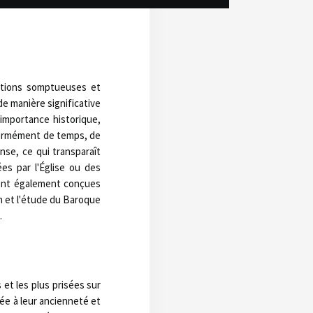
e et leur magnificence,
ations somptueuses et
de manière significative
 importance historique,
énormément de temps, de
nse, ce qui transparaît
es par l'Église ou des
ient également conçues
n et l'étude du Baroque
.
et les plus prisées sur
iée à leur ancienneté et