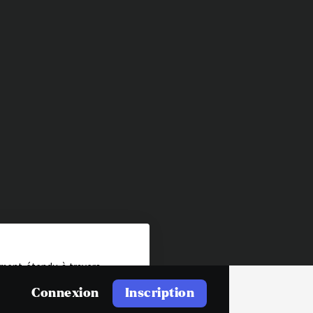
dement étendu à travers
cture. Reconnu pour son
Connexion
Inscription
en peinture, Bernini en