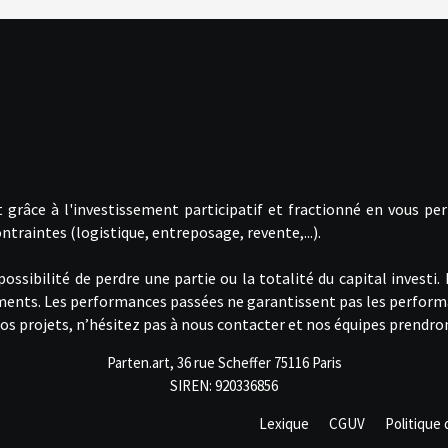
 grâce à l'investissement participatif et fractionné en vous pe
ntraintes (logistique, entreposage, revente,...).
sibilité de perdre une partie ou la totalité du capital investi.
ements. Les performances passées ne garantissent pas les perform
à nos projets, n’hésitez pas à nous contacter et nos équipes prend
Parten.art, 36 rue Scheffer 75116 Paris
SIREN: 920336856
Lexique
CGUV
Politique 